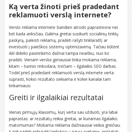
Ką verta žinoti prieš pradedant
reklamuoti verslą internete?
Verslo reklama internete šiandien atrodo paprastesnė nei
bet kada anksčiau. Galima greitai susikurti socialinių tinklų
paskyrą, paleisti reklamą, pradėti rašyti tinklaraštį ar
investuoti į paieškos sistemų optimizavimą. Tačiau būtent
dėl didelio pasirinkimo dažnai tampa neaišku, nuo ko
pradėti. Vienam verslui geriausiai tinka mokama reklama,
kitam – turinio rinkodara, trečiam – ilgalaikis SEO darbas.
Todėl prieš pradedant reklamuoti verslą internete verta
suprasti, kokio rezultato siekiama ir kokie kanalai tam
tinkamiausi.
Greiti ir ilgalaikiai rezultatai
Vienas pirmųjų klausimų, kurį verta sau užduoti, yra labai
paprastas: ar rezultatų reikia greitai, ar kuriamas ilgalaikis
matomumas? Mokama reklama dažniausiai veikia greičiau.
Ji gali padėti pritraukti lankytojų į naują svetainę, pristatyti