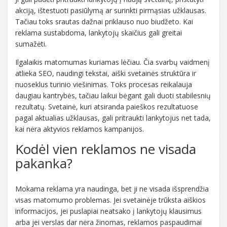
akciją, ištestuoti pasiūlymą ar surinkti pirmąsias užklausas.
Tačiau toks srautas dažnai priklauso nuo biudžeto. Kai
reklama sustabdoma, lankytojų skaičius gali greitai
sumažėti.
Ilgalaikis matomumas kuriamas lėčiau. Čia svarbų vaidmenį
atlieka SEO, naudingi tekstai, aiški svetainės struktūra ir
nuoseklus turinio viešinimas. Toks procesas reikalauja
daugiau kantrybės, tačiau laikui bėgant gali duoti stabilesnių
rezultatų. Svetainė, kuri atsiranda paieškos rezultatuose
pagal aktualias užklausas, gali pritraukti lankytojus net tada,
kai nėra aktyvios reklamos kampanijos.
Kodėl vien reklamos ne visada
pakanka?
Mokama reklama yra naudinga, bet ji ne visada išsprendžia
visas matomumo problemas. Jei svetainėje trūksta aiškios
informacijos, jei puslapiai neatsako į lankytojų klausimus
arba jei verslas dar nėra žinomas, reklamos paspaudimai