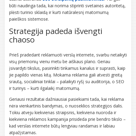
būti naudinga tada, kai norima stiprinti svetainės autoritetą,
plėsti turinio sklaidą ir kurti natūralesnį matomumą
paieškos sistemose.
Strategija padeda išvengti
chaoso
Prieš pradedant reklamuoti verslą internete, svarbu netaikyti
visų priemonių vienu metu be aiškaus plano. Geriau
įsivardyti tikslus, pasirinkti tinkamus kanalus ir suprasti, kaip
jie papildo vienas kitą. Mokama reklama gali atvesti greitą
srautą, socialiniai tinklai – palaikyti ryšį su auditorija, o SEO
ir turinys – kurti ilgalaikį matomumą.
Geriausi rezultatai dažniausiai pasiekiami tada, kai reklama
nėra vienkartinis bandymas, o nuoseklios strategijos dalis.
Tokiu atveju kiekvienas straipsnis, kiekviena nuoroda ir
kiekviena reklamos kampanija prisideda prie bendro tikslo –
kad verslas internete būtų lengviau randamas ir labiau
atpažįstamas.