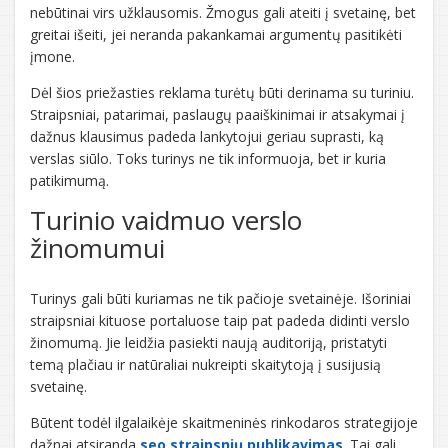
nebūtinai virs užklausomis. Žmogus gali ateiti į svetainę, bet
greitai išeiti, jei neranda pakankamai argumentų pasitikėti
įmone.
Dėl šios priežasties reklama turėtų būti derinama su turiniu.
Straipsniai, patarimai, paslaugų paaiškinimai ir atsakymai į
dažnus klausimus padeda lankytojui geriau suprasti, ką
verslas siūlo. Toks turinys ne tik informuoja, bet ir kuria
patikimumą.
Turinio vaidmuo verslo
žinomumui
Turinys gali būti kuriamas ne tik pačioje svetainėje. Išoriniai
straipsniai kituose portaluose taip pat padeda didinti verslo
žinomumą. Jie leidžia pasiekti naują auditoriją, pristatyti
temą plačiau ir natūraliai nukreipti skaitytoją į susijusią
svetainę.
Būtent todėl ilgalaikėje skaitmeninės rinkodaros strategijoje
dažnai atsiranda
seo straipsnių publikavimas
. Tai gali