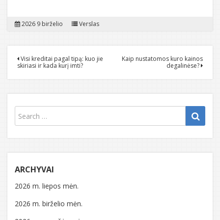
2026 9 birželio
Verslas
Navigacija
Visi kreditai pagal tipą: kuo jie
Kaip nustatomos kuro kainos
skiriasi ir kada kurį imti?
degalinėse?
tarp
įrašų
ARCHYVAI
2026 m. liepos mėn.
2026 m. birželio mėn.