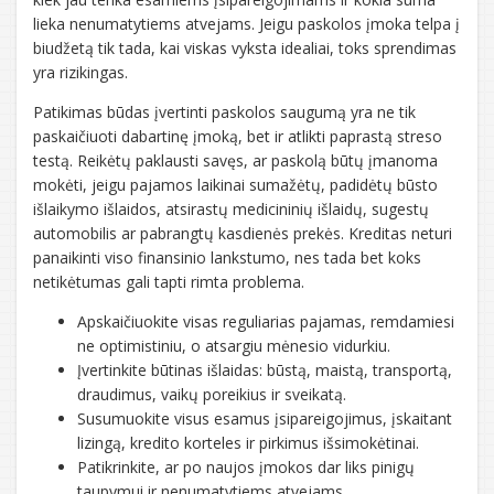
lieka nenumatytiems atvejams. Jeigu paskolos įmoka telpa į
biudžetą tik tada, kai viskas vyksta idealiai, toks sprendimas
yra rizikingas.
Patikimas būdas įvertinti paskolos saugumą yra ne tik
paskaičiuoti dabartinę įmoką, bet ir atlikti paprastą streso
testą. Reikėtų paklausti savęs, ar paskolą būtų įmanoma
mokėti, jeigu pajamos laikinai sumažėtų, padidėtų būsto
išlaikymo išlaidos, atsirastų medicininių išlaidų, sugestų
automobilis ar pabrangtų kasdienės prekės. Kreditas neturi
panaikinti viso finansinio lankstumo, nes tada bet koks
netikėtumas gali tapti rimta problema.
Apskaičiuokite visas reguliarias pajamas, remdamiesi
ne optimistiniu, o atsargiu mėnesio vidurkiu.
Įvertinkite būtinas išlaidas: būstą, maistą, transportą,
draudimus, vaikų poreikius ir sveikatą.
Susumuokite visus esamus įsipareigojimus, įskaitant
lizingą, kredito korteles ir pirkimus išsimokėtinai.
Patikrinkite, ar po naujos įmokos dar liks pinigų
taupymui ir nenumatytiems atvejams.