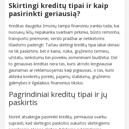
Skirtingi kreditų tipai ir kaip
pasirinkti geriausią?
Kreditas daugeliui žmonių tampa finansiniu įrankiu tada, kai
nuosavų lėšų nepakanka svarbiam pirkiniui, būsto remontui,
transporto priemonei, verslo pradžiai ar netikėtoms
išlaidoms padengti. Tačiau skirtingi kreditų tipai labai skiriasi
ne tik paskirtimi, bet ir kaina, rizika, grąžinimo terminu,
užstatu, lankstumu bei poveikiu asmeniniam biudžetui. Dėl
to geriausias kreditas nėra tas, kuris atrodo lengviausiai
gaunamas ar reklamuojamas kaip pigiausias, o tas, kuris
atitinka konkretų poreikį, pajamų stabilumą, grąžinimo
galimybes ir ilgalaikius finansinius tikslus.
Pagrindiniai kreditų tipai ir jų
paskirtis
Norint atsakingai pasirinkti kreditą, pirmiausia svarbu
suprasti, kad skirtingos paskolos sukurtos skirtingiems