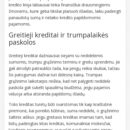
kredito linija labiausiai tinka finansiškai drausmingiems
žmonėms, kurie geba tiksliai planuoti išlaidas, laiku padengti
panaudotą sumą ir nelaiko kredito papildomomis
pajamomis.
Greitieji kreditai ir trumpalaikės
paskolos
Greitieji kreditai dažniausiai siejami su nedidelėmis
sumomis, trumpu grąžinimo terminu ir greitu sprendimu. Jie
gali atrodyti patrauklūs tada, kai pinigų reikia skubiai, tačiau
šis patogumas dažnai turi didesnę kainą. Trumpas
grąžinimo laikotarpis reiškia, kad net palyginti nedidelė
paskola gali sukelti spaudimą biudžetui, jeigu pajamos
vėluoja arba atsiranda papildomų išlaidų.
Toks kreditas turėtų būti svarstomas tik kaip kraštutinė
priemonė, kai poreikis būtinas, suma nedidelė, o grąžinimo
šaltinis aiškus. Jeigu greitasis kreditas imamas tam, kad
būtų padengtas kitas kreditas, komunaliniai mokesčiai,
kasdienis pragyvenimas ar nuolat pasikartojantis pinigų