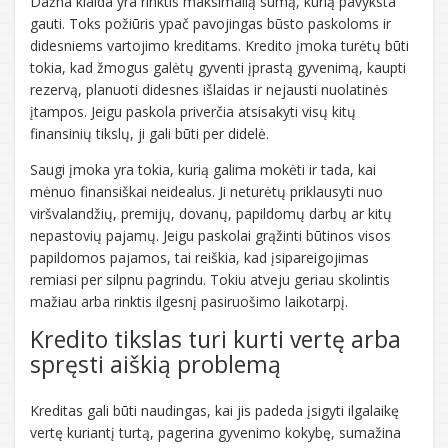
Dažna klaida yra rinktis maksimalią sumą, kurią pavyksta
gauti. Toks požiūris ypač pavojingas būsto paskoloms ir
didesniems vartojimo kreditams. Kredito įmoka turėtų būti
tokia, kad žmogus galėtų gyventi įprastą gyvenimą, kaupti
rezervą, planuoti didesnes išlaidas ir nejausti nuolatinės
įtampos. Jeigu paskola priverčia atsisakyti visų kitų
finansinių tikslų, ji gali būti per didelė.
Saugi įmoka yra tokia, kurią galima mokėti ir tada, kai
mėnuo finansiškai neidealus. Ji neturėtų priklausyti nuo
viršvalandžių, premijų, dovanų, papildomų darbų ar kitų
nepastovių pajamų. Jeigu paskolai grąžinti būtinos visos
papildomos pajamos, tai reiškia, kad įsipareigojimas
remiasi per silpnu pagrindu. Tokiu atveju geriau skolintis
mažiau arba rinktis ilgesnį pasiruošimo laikotarpį.
Kredito tikslas turi kurti vertę arba
spręsti aiškią problemą
Kreditas gali būti naudingas, kai jis padeda įsigyti ilgalaikę
vertę kuriantį turtą, pagerina gyvenimo kokybę, sumažina