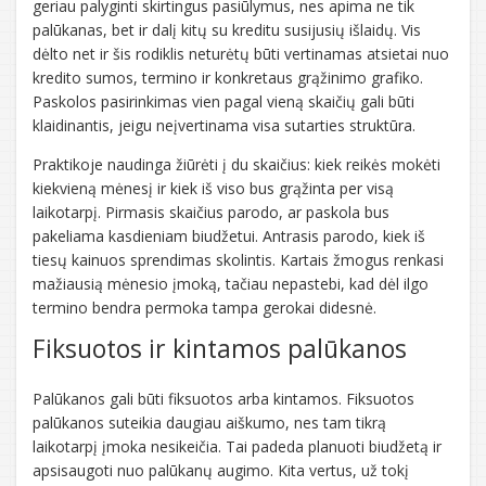
geriau palyginti skirtingus pasiūlymus, nes apima ne tik
palūkanas, bet ir dalį kitų su kreditu susijusių išlaidų. Vis
dėlto net ir šis rodiklis neturėtų būti vertinamas atsietai nuo
kredito sumos, termino ir konkretaus grąžinimo grafiko.
Paskolos pasirinkimas vien pagal vieną skaičių gali būti
klaidinantis, jeigu neįvertinama visa sutarties struktūra.
Praktikoje naudinga žiūrėti į du skaičius: kiek reikės mokėti
kiekvieną mėnesį ir kiek iš viso bus grąžinta per visą
laikotarpį. Pirmasis skaičius parodo, ar paskola bus
pakeliama kasdieniam biudžetui. Antrasis parodo, kiek iš
tiesų kainuos sprendimas skolintis. Kartais žmogus renkasi
mažiausią mėnesio įmoką, tačiau nepastebi, kad dėl ilgo
termino bendra permoka tampa gerokai didesnė.
Fiksuotos ir kintamos palūkanos
Palūkanos gali būti fiksuotos arba kintamos. Fiksuotos
palūkanos suteikia daugiau aiškumo, nes tam tikrą
laikotarpį įmoka nesikeičia. Tai padeda planuoti biudžetą ir
apsisaugoti nuo palūkanų augimo. Kita vertus, už tokį