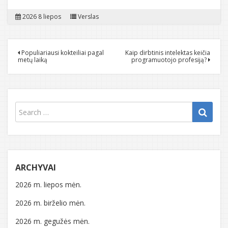
2026 8 liepos
Verslas
Navigacija
Populiariausi kokteiliai pagal
Kaip dirbtinis intelektas keičia
metų laiką
programuotojo profesiją?
tarp
įrašų
ARCHYVAI
2026 m. liepos mėn.
2026 m. birželio mėn.
2026 m. gegužės mėn.