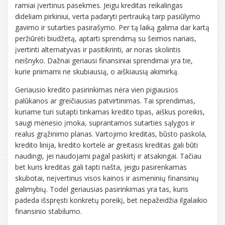
ramiai įvertinus pasekmes. Jeigu kreditas reikalingas
dideliam pirkiniui, verta padaryti pertrauką tarp pasiūlymo
gavimo ir sutarties pasirašymo. Per tą laiką galima dar kartą
peržiūrėti biudžetą, aptarti sprendimą su šeimos nariais,
įvertinti alternatyvas ir pasitikrinti, ar noras skolintis
neišnyko. Dažnai geriausi finansiniai sprendimai yra tie,
kurie priimami ne skubiausią, o aiškiausią akimirką.
Geriausio kredito pasirinkimas nėra vien pigiausios
palūkanos ar greičiausias patvirtinimas. Tai sprendimas,
kuriame turi sutapti tinkamas kredito tipas, aiškus poreikis,
saugi mėnesio įmoka, suprantamos sutarties sąlygos ir
realus grąžinimo planas. Vartojimo kreditas, būsto paskola,
kredito linija, kredito kortelė ar greitasis kreditas gali būti
naudingi, jei naudojami pagal paskirtį ir atsakingai. Tačiau
bet kuris kreditas gali tapti našta, jeigu pasirenkamas
skubotai, neįvertinus visos kainos ir asmeninių finansinių
galimybių. Todėl geriausias pasirinkimas yra tas, kuris
padeda išspręsti konkretų poreikį, bet nepažeidžia ilgalaikio
finansinio stabilumo.