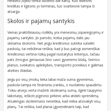
netikėto įvykio tenka skolintis dar kartą. Kuo didesnis
kreditas ir ilgesnis jo terminas, tuo svarbesnė tampa ši
atsarga.
Skolos ir pajamų santykis
Vienas praktiškiausių rodiklių yra mėnesinių įsipareigojimų ir
pajamų santykis. Jis parodo, kokia pajamų dalis jau
skiriama skoloms. Net jeigu kreditorius sutinka suteikti
paskolą, tai nebūtinai reiškia, kad ji bus patogi asmeniškai.
Kreditorius vertina riziką pagal nustatytus kriterijus, tačiau
pats žmogus geriausiai žino savo gyvenimo būdą, šeimos
planus, sveikatos aplinkybes, transporto poreikius ir galimas
ateities išlaidas.
Jeigu po visų įmokų lieka labai maža suma gyvenimui,
paskola tampa ne finansiniu įrankiu, o nuolatiniu spaudimu.
Tokiu atveju verta mažinti skolinamą sumą, ilginti taupymo
laikotarpį, ieškoti pigesnio pirkinio arba atidėti sprendimą.
Atsakingas skolinimasis nereiškia, kad reikia atsisakyti visų
planų. Tai reiškia, kad planai įgyvendinami taip, kad