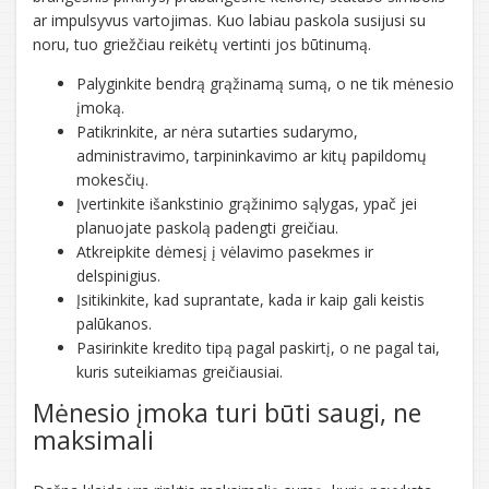
ar impulsyvus vartojimas. Kuo labiau paskola susijusi su
noru, tuo griežčiau reikėtų vertinti jos būtinumą.
Palyginkite bendrą grąžinamą sumą, o ne tik mėnesio
įmoką.
Patikrinkite, ar nėra sutarties sudarymo,
administravimo, tarpininkavimo ar kitų papildomų
mokesčių.
Įvertinkite išankstinio grąžinimo sąlygas, ypač jei
planuojate paskolą padengti greičiau.
Atkreipkite dėmesį į vėlavimo pasekmes ir
delspinigius.
Įsitikinkite, kad suprantate, kada ir kaip gali keistis
palūkanos.
Pasirinkite kredito tipą pagal paskirtį, o ne pagal tai,
kuris suteikiamas greičiausiai.
Mėnesio įmoka turi būti saugi, ne
maksimali