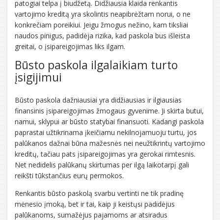
patogiai telpa į biudžetą. Didžiausia klaida renkantis
vartojimo kreditą yra skolintis neapibrėžtam norui, o ne
konkrečiam poreikiui. Jeigu žmogus nežino, kam tiksliai
naudos pinigus, padidėja rizika, kad paskola bus išleista
greitai, o įsipareigojimas liks ilgam.
Būsto paskola ilgalaikiam turto
įsigijimui
Būsto paskola dažniausiai yra didžiausias ir ilgiausias
finansinis įsipareigojimas žmogaus gyvenime. Ji skirta butui,
namui, sklypui ar būsto statybai finansuoti. Kadangi paskola
paprastai užtikrinama įkeičiamu nekilnojamuoju turtu, jos
palūkanos dažnai būna mažesnės nei neužtikrintų vartojimo
kreditų, tačiau pats įsipareigojimas yra gerokai rimtesnis.
Net nedidelis palūkanų skirtumas per ilgą laikotarpį gali
reikšti tūkstančius eurų permokos.
Renkantis būsto paskolą svarbu vertinti ne tik pradinę
mėnesio įmoką, bet ir tai, kaip ji keistųsi padidėjus
palūkanoms, sumažėjus pajamoms ar atsiradus