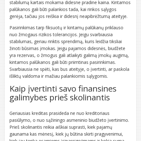
stabilumą kartais mokama didesne pradine kaina. Kintamos
palūkanos gali būti palankios tada, kai rinkos sąlygos
gerėja, tačiau jos reiškia ir didesnį neapibrėžtumą ateityje.
Pasirinkimas tarp fiksuotų ir kintamų palūkanų priklauso
nuo žmogaus rizikos tolerancijos. Jeigu svarbiausia
stabilumas, geriau rinktis sprendimą, kuris leidžia tiksliai
žinoti būsimas įmokas. Jeigu pajamos didesnės, biudžete
yra rezervas, o žmogus gali atlaikyti galimą įmokų augimą,
kintamos palūkanos gali būti priimtinas pasirinkimas.
Svarbiausia ne spėti, kas bus ateityje, o įvertinti, ar paskola
išliktų valdoma ir mažiau palankiomis sąlygomis.
Kaip įvertinti savo finansines
galimybes prieš skolinantis
Geriausias kreditas prasideda ne nuo kreditoriaus
pasiūlymo, o nuo sąžiningo asmeninio biudžeto įvertinimo.
Prieš skolinantis reikia aiškiai suprasti, kiek pajamų
gaunama kas mėnesį, kiek jų būtina skirti pragyvenimui,
kiek jau tenka esamiems įsipareigojimams ir kokia suma