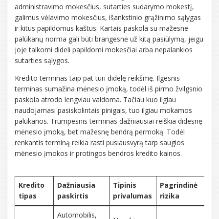
administravimo mokesčius, sutarties sudarymo mokestį,
galimus vėlavimo mokesčius, išankstinio grąžinimo sąlygas
ir kitus papildomus kaštus. Kartais paskola su mažesne
palūkanų norma gali būti brangesnė už kitą pasiūlymą, jeigu
joje taikomi dideli papildomi mokesčiai arba nepalankios
sutarties sąlygos.
Kredito terminas taip pat turi didelę reikšmę. Ilgesnis
terminas sumažina mėnesio įmoką, todėl iš pirmo žvilgsnio
paskola atrodo lengviau valdoma. Tačiau kuo ilgiau
naudojamasi pasiskolintais pinigais, tuo ilgiau mokamos
palūkanos. Trumpesnis terminas dažniausiai reiškia didesnę
mėnesio įmoką, bet mažesnę bendrą permoką. Todėl
renkantis terminą reikia rasti pusiausvyrą tarp saugios
mėnesio įmokos ir protingos bendros kredito kainos.
Kredito
Dažniausia
Tipinis
Pagrindinė
K
tipas
paskirtis
privalumas
rizika
s
Automobilis,