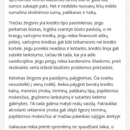
sumos sukaupti pats. Net ir nedidelis nuosavų lėšų indėlis
sumažina skolinimosi sumą, palūkanas ir riziką.
Trečias žingsnis yra kredito tipo pasirinkimas. Jeigu
perkamas būstas, logiška svarstyti būsto paskolą, o ne
brangų vartojimo kreditą. Jeigu reikia finansuoti aiškų
pirkinį, vartojimo kreditas gali būti tinkamesnis nei kredito
kortelė. Jeigu poreikis neaiškus ir kintantis, kredito linija gali
suteikti lankstumo, tačiau tik tada, kai yra aiški
savidisciplina. Jeigu pinigų reikia kasdienėms išlaidoms, prieš
skolinantis verta ieškoti biudžeto problemos priežasties.
Ketvirtas žingsnis yra pasiūlymų palyginimas. Čia svarbu
nesusitelkti į vieną rodiklį. Reikia palyginti bendrą kredito
kainą, mėnesio įmoką, terminą, palūkanų tipą, papildomus
mokesčius, grąžinimo lankstumą ir sutarties keitimo
galimybes. Tik tada galima matyti realų vaizdą. Patraukliai
atrodanti reklaminė įmoka gali slėpti ilgesnį terminą,
papildomus mokesčius ar mažiau palankias sąlygas ateityje.
Galiausiai reikia priimti sprendimą ne spaudžiant laikui, o