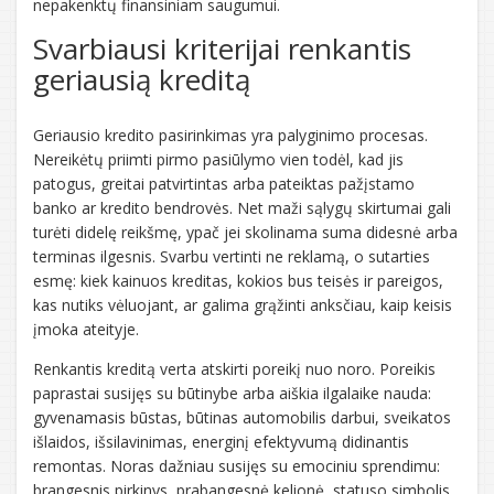
nepakenktų finansiniam saugumui.
Svarbiausi kriterijai renkantis
geriausią kreditą
Geriausio kredito pasirinkimas yra palyginimo procesas.
Nereikėtų priimti pirmo pasiūlymo vien todėl, kad jis
patogus, greitai patvirtintas arba pateiktas pažįstamo
banko ar kredito bendrovės. Net maži sąlygų skirtumai gali
turėti didelę reikšmę, ypač jei skolinama suma didesnė arba
terminas ilgesnis. Svarbu vertinti ne reklamą, o sutarties
esmę: kiek kainuos kreditas, kokios bus teisės ir pareigos,
kas nutiks vėluojant, ar galima grąžinti anksčiau, kaip keisis
įmoka ateityje.
Renkantis kreditą verta atskirti poreikį nuo noro. Poreikis
paprastai susijęs su būtinybe arba aiškia ilgalaike nauda:
gyvenamasis būstas, būtinas automobilis darbui, sveikatos
išlaidos, išsilavinimas, energinį efektyvumą didinantis
remontas. Noras dažniau susijęs su emociniu sprendimu:
brangesnis pirkinys, prabangesnė kelionė, statuso simbolis