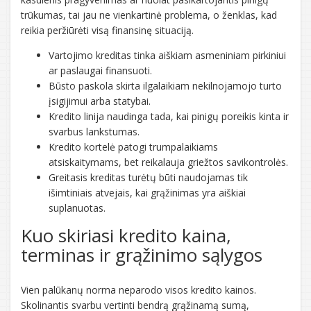
trūkumas, tai jau ne vienkartinė problema, o ženklas, kad
reikia peržiūrėti visą finansinę situaciją.
Vartojimo kreditas tinka aiškiam asmeniniam pirkiniui
ar paslaugai finansuoti.
Būsto paskola skirta ilgalaikiam nekilnojamojo turto
įsigijimui arba statybai.
Kredito linija naudinga tada, kai pinigų poreikis kinta ir
svarbus lankstumas.
Kredito kortelė patogi trumpalaikiams
atsiskaitymams, bet reikalauja griežtos savikontrolės.
Greitasis kreditas turėtų būti naudojamas tik
išimtiniais atvejais, kai grąžinimas yra aiškiai
suplanuotas.
Kuo skiriasi kredito kaina,
terminas ir grąžinimo sąlygos
Vien palūkanų norma neparodo visos kredito kainos.
Skolinantis svarbu vertinti bendrą grąžinamą sumą,