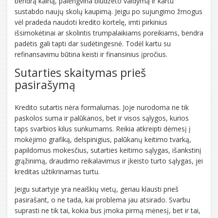
bendrą kainą, palengvina biudžeto valdymą ir kartu
sustabdo naujų skolų kaupimą. Jeigu po sujungimo žmogus
vėl pradeda naudoti kredito kortelę, imti pirkinius
išsimokėtinai ar skolintis trumpalaikiams poreikiams, bendra
padėtis gali tapti dar sudėtingesnė. Todėl kartu su
refinansavimu būtina keisti ir finansinius įpročius.
Sutarties skaitymas prieš
pasirašymą
Kredito sutartis nėra formalumas. Joje nurodoma ne tik
paskolos suma ir palūkanos, bet ir visos sąlygos, kurios
taps svarbios kilus sunkumams. Reikia atkreipti dėmesį į
mokėjimo grafiką, delspinigius, palūkanų keitimo tvarką,
papildomus mokesčius, sutarties keitimo sąlygas, išankstinį
grąžinimą, draudimo reikalavimus ir įkeisto turto sąlygas, jei
kreditas užtikrinamas turtu.
Jeigu sutartyje yra neaiškių vietų, geriau klausti prieš
pasirašant, o ne tada, kai problema jau atsirado. Svarbu
suprasti ne tik tai, kokia bus įmoka pirmą mėnesį, bet ir tai,