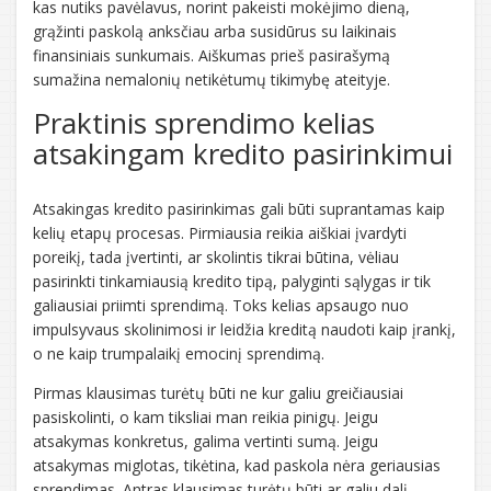
kas nutiks pavėlavus, norint pakeisti mokėjimo dieną,
grąžinti paskolą anksčiau arba susidūrus su laikinais
finansiniais sunkumais. Aiškumas prieš pasirašymą
sumažina nemalonių netikėtumų tikimybę ateityje.
Praktinis sprendimo kelias
atsakingam kredito pasirinkimui
Atsakingas kredito pasirinkimas gali būti suprantamas kaip
kelių etapų procesas. Pirmiausia reikia aiškiai įvardyti
poreikį, tada įvertinti, ar skolintis tikrai būtina, vėliau
pasirinkti tinkamiausią kredito tipą, palyginti sąlygas ir tik
galiausiai priimti sprendimą. Toks kelias apsaugo nuo
impulsyvaus skolinimosi ir leidžia kreditą naudoti kaip įrankį,
o ne kaip trumpalaikį emocinį sprendimą.
Pirmas klausimas turėtų būti ne kur galiu greičiausiai
pasiskolinti, o kam tiksliai man reikia pinigų. Jeigu
atsakymas konkretus, galima vertinti sumą. Jeigu
atsakymas miglotas, tikėtina, kad paskola nėra geriausias
sprendimas. Antras klausimas turėtų būti ar galiu dalį