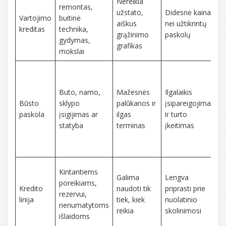
Nereikia
remontas,
K
užstato,
Didesnė kaina
Vartojimo
buitinė
k
aiškus
nei užtikrintų
kreditas
technika,
į
grąžinimo
paskolų
gydymas,
b
grafikas
mokslai
K
s
Buto, namo,
Mažesnės
Ilgalaikis
s
Būsto
sklypo
palūkanos ir
įsipareigojimas
p
paskola
įsigijimas ar
ilgas
ir turto
į
statyba
terminas
įkeitimas
į
p
r
K
Kintantiems
Galima
Lengva
l
poreikiams,
Kredito
naudoti tik
priprasti prie
y
rezervui,
linija
tiek, kiek
nuolatinio
p
nenumatytoms
reikia
skolinimosi
g
išlaidoms
p