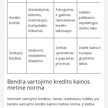
K
Atsiskaitymai,
Patogumas
Didelės
d
kelionės,
ir galimas
Kredito
palūkanos
r
rezervacijos,
nemokamas
kortelė
nepadengus
trumpalaikis
kredito
skolos laiku
k
trūkumas
laikotarpis
p
K
Greitas
Didelė kaina ir
b
Skubioms
Greitasis
sprendimas
trumpas
nedidelėms
kreditas
ir paprastas
grąžinimo
n
išlaidoms
procesas
laikas
g
š
Bendra vartojimo kredito kainos
metinė norma
Vertinant vartojimo kreditus, vienas svarbiausių rodiklių yra
bendra vartojimo kredito kainos metinė norma. Ji leidžia