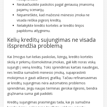
Neskaičiuokite paskolos pagal geriausią įmanomą
pajamų scenarijų.
Nepamirškite, kad mažesnė mėnesio įmoka ne
visada reiškia pigesnį kreditą.
Nelaikykite kredito kortelės ar kredito linijos
papildomu atlyginimu.
Kelių kreditų sujungimas ne visada
išsprendžia problemą
Kai žmogus turi kelias paskolas, lizingą, kredito kortelės
skolą ir pirkimų išsimokėtinai įmokas, gali kilti noras viską
sujungti į vieną kreditą. Toks sprendimas kartais naudingas,
nes leidžia sumažinti mėnesio įmoką, supaprastinti
mokėjimus ir gauti aiškesnį grafiką. Tačiau refinansavimas
ar kreditų sujungimas nėra automatinis problemos
sprendimas. Jeigu naujas terminas gerokai ilgesnis, bendra
grąžinama suma gali padidėti.
Kreditų sujungimas prasmingas tada, kai jis sumažina