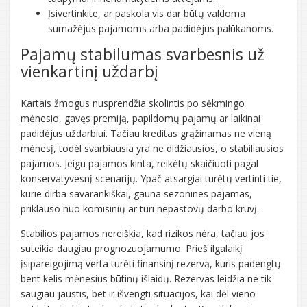
Įsivertinkite, ar paskola vis dar būtų valdoma
sumažėjus pajamoms arba padidėjus palūkanoms.
Pajamų stabilumas svarbesnis už
vienkartinį uždarbį
Kartais žmogus nusprendžia skolintis po sėkmingo
mėnesio, gavęs premiją, papildomų pajamų ar laikinai
padidėjus uždarbiui. Tačiau kreditas grąžinamas ne vieną
mėnesį, todėl svarbiausia yra ne didžiausios, o stabiliausios
pajamos. Jeigu pajamos kinta, reikėtų skaičiuoti pagal
konservatyvesnį scenarijų. Ypač atsargiai turėtų vertinti tie,
kurie dirba savarankiškai, gauna sezonines pajamas,
priklauso nuo komisinių ar turi nepastovų darbo krūvį.
Stabilios pajamos nereiškia, kad rizikos nėra, tačiau jos
suteikia daugiau prognozuojamumo. Prieš ilgalaikį
įsipareigojimą verta turėti finansinį rezervą, kuris padengtų
bent kelis mėnesius būtinų išlaidų. Rezervas leidžia ne tik
saugiau jaustis, bet ir išvengti situacijos, kai dėl vieno