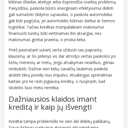
būtinas išlaidas ateityje arba išsprendžia svarbią problemą.
Pavyzdžiui, paskola būsto energiniam efektyvumui didinti
gali sumažinti šildymo sąnaudas, o paskola automobiliui
gali būti pagrįsta, jei automobilis būtinas darbui ar šeimos
logistikai. Tačiau kreditas trumpalaikiam malonumui
finansuoti turėtų būti vertinamas itin atsargiai, nes
malonumas greitai praeina, o įmoka lieka.
Prieš pasirašant sutartį verta užduoti sau paprastą
klausimą: ar šis pirkinys vis dar atrodys vertas paskolos po
šešių mėnesių ar metų. Jeigu atsakymas neaiškus, geriau
neskubėti. Dažnai vien kelių savaičių laukimas padeda
atskirti tikrą poreikį nuo impulso. Atsakingas sprendimas
kartais yra ne rasti pigiausią kreditą, o nuspręsti, kad
skolintis šiuo metu nereikia.
Dažniausios klaidos imant
kreditą ir kaip jų išvengti
Kreditai tampa problemiški ne vien dėl didelių palūkanų.
Daug dažniau sunkumai atsiranda dėl netinkamo