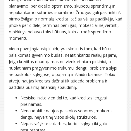
planavimo, per didelio optimizmo, skubotų sprendimų ir
nepakankamo sutarties supratimo. Žmogus gali pasirinkti iš
pirmo žvilgsnio normalų kreditą, tačiau vėliau paaiškėja, kad
įmoka per didelė, terminas per ilgas, mokesčiai neįvertinti,
o pirkinys nebuvo toks būtinas, kaip atrodė sprendimo
momentu.
Viena pavojingiausių klaidų yra skolintis tam, kad būtų
palaikomas gyvenimo būdas, neatitinkantis realių pajamų.
Jeigu kreditas naudojamas ne vienkartiniam pirkiniui, o
nuolatiniam pragyvenimo trūkumui dengti, problema slypi
ne paskolos sąlygose, o pajamų ir išlaidų balanse. Tokiu
atveju naujas kreditas dažnai tik atideda problemą ir
padidina būsimą finansinį spaudimą.
Nesiskolinkite vien dėl to, kad kreditas lengvai
prieinamas.
Nenaudokite naujos paskolos senoms įmokoms
dengti, neįvertinę visos skolų struktūros.
Nepasirašykite sutarties, kurios sąlygų iki galo
nesuprantate.