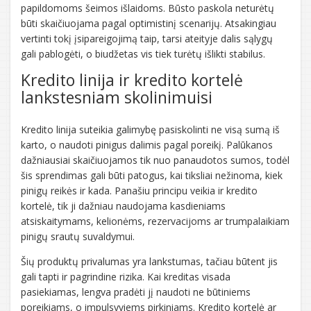
papildomoms šeimos išlaidoms. Būsto paskola neturėtų
būti skaičiuojama pagal optimistinį scenarijų. Atsakingiau
vertinti tokį įsipareigojimą taip, tarsi ateityje dalis sąlygų
gali pablogėti, o biudžetas vis tiek turėtų išlikti stabilus.
Kredito linija ir kredito kortelė
lankstesniam skolinimuisi
Kredito linija suteikia galimybę pasiskolinti ne visą sumą iš
karto, o naudoti pinigus dalimis pagal poreikį. Palūkanos
dažniausiai skaičiuojamos tik nuo panaudotos sumos, todėl
šis sprendimas gali būti patogus, kai tiksliai nežinoma, kiek
pinigų reikės ir kada. Panašiu principu veikia ir kredito
kortelė, tik ji dažniau naudojama kasdieniams
atsiskaitymams, kelionėms, rezervacijoms ar trumpalaikiam
pinigų srautų suvaldymui.
Šių produktų privalumas yra lankstumas, tačiau būtent jis
gali tapti ir pagrindine rizika. Kai kreditas visada
pasiekiamas, lengva pradėti jį naudoti ne būtiniems
poreikiams, o impulsyviems pirkiniams. Kredito kortelė ar