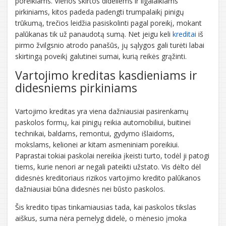
poreikiams. Vienos skirtos dideliems ir ilgalaikiams
pirkiniams, kitos padeda padengti trumpalaikį pinigų
trūkumą, trečios leidžia pasiskolinti pagal poreikį, mokant
palūkanas tik už panaudotą sumą. Net jeigu keli
kreditai
iš
pirmo žvilgsnio atrodo panašūs, jų sąlygos gali turėti labai
skirtingą poveikį galutinei sumai, kurią reikės grąžinti.
Vartojimo kreditas kasdieniams ir
didesniems pirkiniams
Vartojimo kreditas yra viena dažniausiai pasirenkamų
paskolos formų, kai pinigų reikia automobiliui, buitinei
technikai, baldams, remontui, gydymo išlaidoms,
mokslams, kelionei ar kitam asmeniniam poreikiui.
Paprastai tokiai paskolai nereikia įkeisti turto, todėl ji patogi
tiems, kurie nenori ar negali pateikti užstato. Vis dėlto dėl
didesnės kreditoriaus rizikos vartojimo kredito palūkanos
dažniausiai būna didesnės nei būsto paskolos.
Šis kredito tipas tinkamiausias tada, kai paskolos tikslas
aiškus, suma nėra pernelyg didelė, o mėnesio įmoka